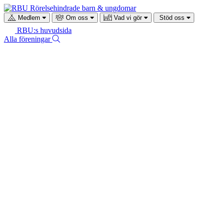
Gå
till
Medlem
Om oss
Vad vi gör
Stöd oss
RBUs
Gå
RBU:s huvudsida
startsida
till
Sök
Alla föreningar