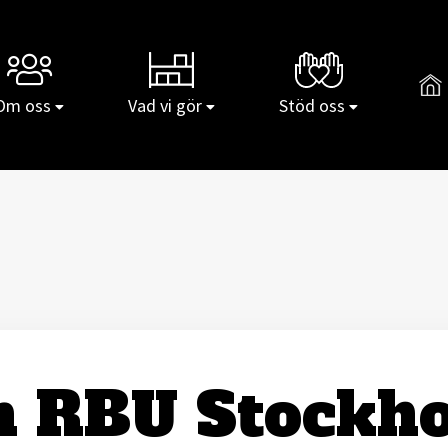
Gå t
Om oss
Vad vi gör
Stöd oss
 RBU Stockh