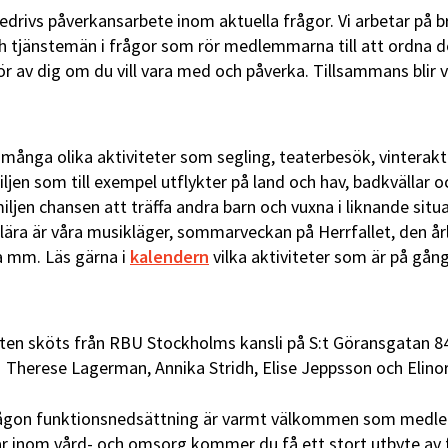
rivs påverkansarbete inom aktuella frågor. Vi arbetar på br
och tjänstemän i frågor som rör medlemmarna till att ordna
ör av dig om du vill vara med och påverka. Tillsammans blir v
nga olika aktiviteter som segling, teaterbesök, vinteraktiv
miljen som till exempel utflykter på land och hav, badkvällar
amiljen chansen att träffa andra barn och vuxna i liknande s
lära är våra musikläger, sommarveckan på Herrfallet, den år
a mm. Läs gärna i
kalendern
vilka aktiviteter som är på gång
en sköts från RBU Stockholms kansli på S:t Göransgatan 84, 
, Therese Lagerman, Annika Stridh, Elise Jeppsson och Elino
någon funktionsnedsättning är varmt välkommen som medle
 inom vård- och omsorg kommer du få ett stort utbyte av 