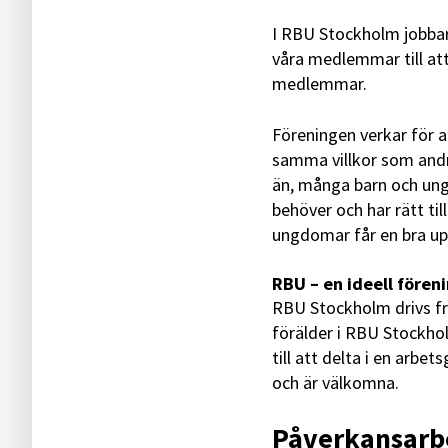
I RBU Stockholm jobbar 
våra medlemmar till att 
medlemmar.
Föreningen verkar för 
samma villkor som andra,
än, många barn och unga
behöver och har rätt til
ungdomar får en bra up
RBU – en ideell fören
RBU Stockholm drivs fr
förälder i RBU Stockhol
till att delta i en arbet
och är välkomna.
Påverkansarb