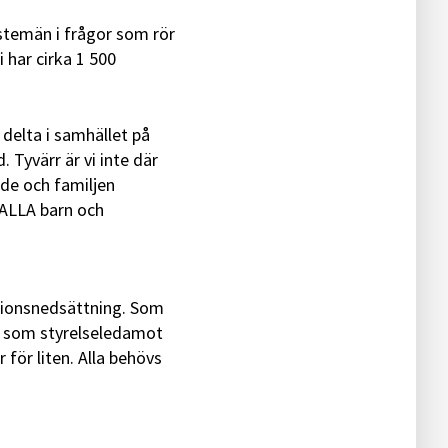
nstemän i frågor som rör
 har cirka 1 500
delta i samhället på
. Tyvärr är vi inte där
 de och familjen
t ALLA barn och
ktionsnedsättning. Som
ta som styrelseledamot
r för liten. Alla behövs