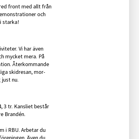
ed front med allt från
 demonstrationer och
i starka!
iteter. Vi har även
 och mycket mera. På
ituation. Återkommande
liga skidresan, mor-
 just nu.
3 tr. Kansliet består
re Brandén.
m i RBU. Arbetar du
föreningen. Även du