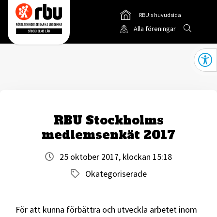
RBU:s huvudsida
Gå till
Sök
Alla föreningar
Gå till RBUs startsida
Öppna
RBU Stockholms
medlemsenkät 2017
25 oktober 2017, klockan 15:18
Okategoriserade
För att kunna förbättra och utveckla arbetet inom