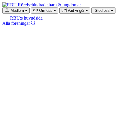
Gå
till
Medlem
Om oss
Vad vi gör
Stöd oss
RBUs
Gå
RBU:s huvudsida
startsida
till
Sök
Alla föreningar