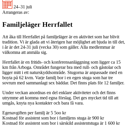
24–31 juli
Arrangeras av:
Familjeläger Herrfallet
Att åka till Herrfallet på familjeläger är en aktivitet som har blivit
tradition. Vi är glada att vi återigen har möjlighet att bjuda in till det,
i år är det 24-31 juli (vecka 30) som gäller. Alla medlemmar är
välkomna att anmäla sig.
Herrfallet är en fritids- och konferensanläggning som ligger ca 15
km från Arboga. Området fungerar bra med rull- och gåstolar och
ligger mitt i ett naturskyddsområde. Stugorna är anpassade med en
boyta på 62 kvm. Varje familj bor i en egen stuga som har tre
sovrum med sammanlagt sex bäddar. Det finns plats för 12 familjer.
Under veckan anordnas en del enklare aktiviteter och det finns
utrymme att komma med egna förslag. Det ges mycket tid till att
umgås, knyta nya kontakter och bara få vara.
Egenavgiften per familj är 5 5oo kr
Kostnad för assistent som bor i familjens stuga är 900 kr
Kostnad för assistent som bor i särskild assistentstuga är 1 600 kr